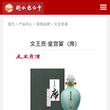
首页
>
产品中心
>
其他品牌
>
文王贡酒
文王贡·皇宫宴（席）