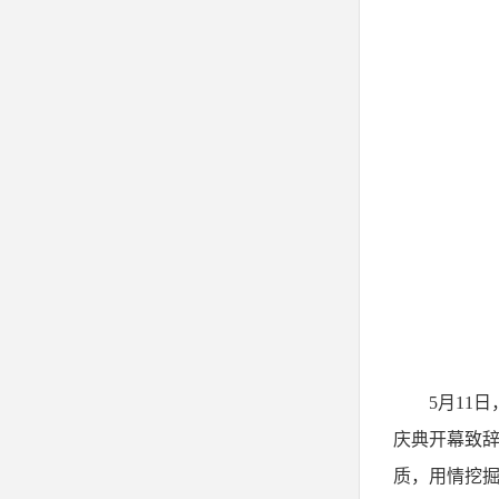
5月11
庆典开幕致
质，用情挖