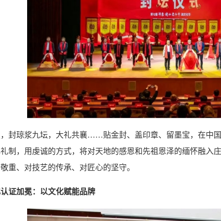
夏，封琼浆九坛，大礼共襄
……贴金封、盖印章、留墨宝，在中
化礼制，用虔诚的方式，将对天地的感恩和先祖恩泽的缅怀融入
的敬重、对技艺的传承、对匠心的坚守。
化认证加冕：以文化赋能品牌