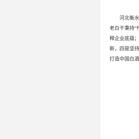
河北衡
老白干秉持
释企业底蕴
新，四是坚
打造中国白