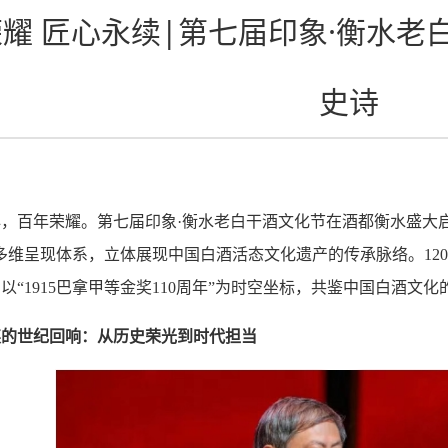
耀 匠心永续|第七届印象·衡水老
史诗
心
，百年荣耀。第七届印象
·衡水老白干酒文化节在酒都衡水盛大启
多维呈现体系，立体展现中国白酒活态文化遗产的传承脉络。12
以“1915巴拿甲等金奖110周年”为时空坐标，共鉴中国白酒文
奖的世纪回响：从历史荣光到时代担当