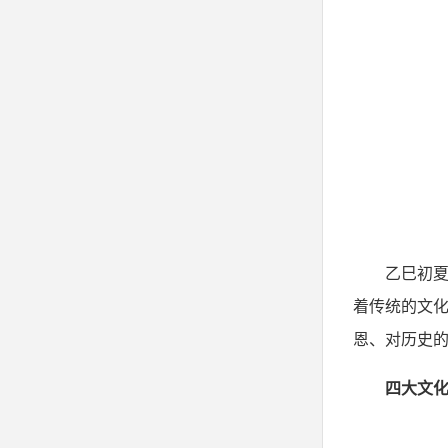
乙巳初
着传统的文
恩、对历史
四大文