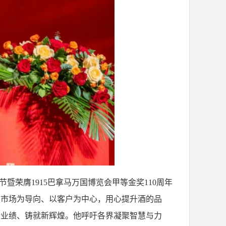
暨荣膺1915巴拿马万国博览会甲等金奖110周年
以市场为导向、以客户为中心，用心提升酒的品
新业绩、铸就新辉煌。他呼吁各界凝聚智慧与力