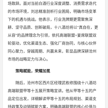
场致辞。面对当前白酒行业深度调整、消费需求迭代
的市场环境，刘总精准剖析行业困局，明确市场变革
下的机遇与挑战。他表示，行业洗牌期更需聚焦深
耕、坚守品质、创新破局，十八酒坊将以
“真自在，更
从容”的品牌理念为引领，依托高端联盟
+
宴席联盟双
轮驱动，优化渠道生态、强化厂商协同，与核心伙伴
同心聚力，穿越周期、共赢未来，彰显品牌深耕沧州
市场的战略定力与决心。
策略赋能，荣耀加冕
随后，沧州市区西片区经理武栋修围绕十八酒坊
高端联盟甲等十五展开策略宣讲。他从甲等十五的产
品定位出发，详细解读甲等十五的布局规划、渠道支
持政策及动销赋能方案，明确高端联盟的核心价值与