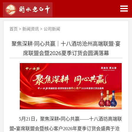
首页
>
新闻资讯
>
公司新闻
聚焦深耕·同心共赢｜十八酒坊沧州高端联盟·宴
席联盟会暨2026夏季订货会圆满落幕
5
月
21
日，聚焦深耕•同心共赢——十八酒坊高端联
盟•宴席联盟会暨核心客户
2026
年夏季订货会盛典于沧