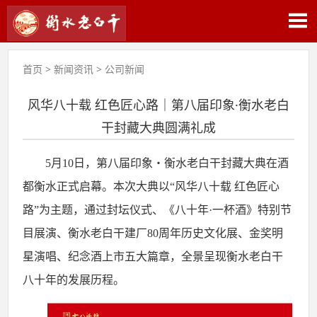
首页
>
新闻资讯
>
公司新闻
风华八十载 红色匠心路｜第八届印象·衡水老白
干封藏大典圆满礼成
5
月
10
日，第八届印象・衡水老白干封藏大典在酒
都衡水正式启幕。本次大典以“风华八十载 红色匠心
路”为主题，通过封坛仪式、《八十年·一杯酒》特别节
目展演、衡水老白干建厂
80
周年历史文化展、金奖明
星演唱、纪念酒上市五大篇章，全景呈现衡水老白干
八十年的发展历程。