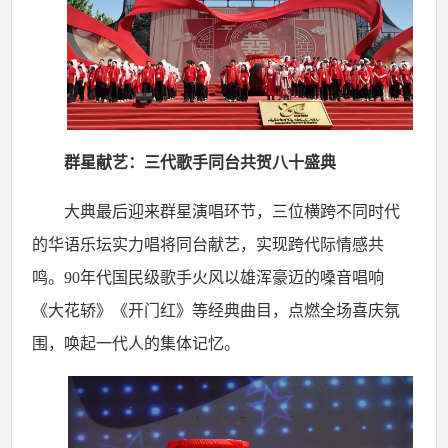
群星献艺：三代歌手同台共贺八十盛典
大典最后迎来群星演唱环节，三位横跨不同时代
的华语乐坛实力唱将同台献艺，实现跨代际情感共
鸣。
90
年代国民级歌手火风以雄浑豪迈的嗓音唱响
《大花轿》《开门红》等经典曲目，点燃全场喜庆氛
围，唤起一代人的集体记忆。