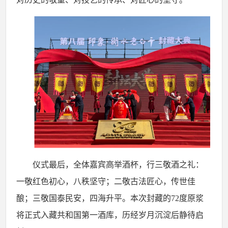
仪式最后，全体嘉宾高举酒杯，行三敬酒之礼：
一敬红色初心，八秩坚守；二敬古法匠心，传世佳
酿；三敬国泰民安，四海升平。本次封藏的
72
度原浆
将正式入藏共和国第一酒库，历经岁月沉淀后静待启