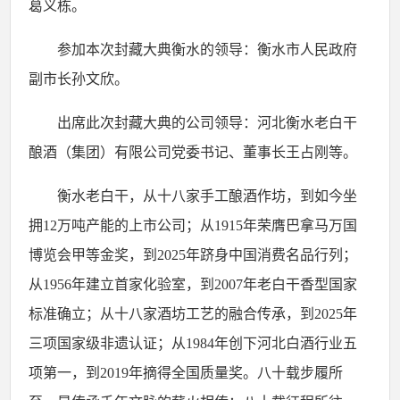
葛义栋。
参加本次封藏大典衡水的领导：衡水市人民政府
副市长孙文欣。
出席此次封藏大典的公司领导：河北衡水老白干
酿酒（集团）有限公司党委书记、董事长王占刚等。
衡水老白干，从十八家手工酿酒作坊，到如今坐
拥
12
万吨产能的上市公司；从
1915
年荣膺巴拿马万国
博览会甲等金奖，到
2025
年跻身中国消费名品行列；
从
1956
年建立首家化验室，到
2007
年老白干香型国家
标准确立；从十八家酒坊工艺的融合传承，到
2025
年
三项国家级非遗认证；从
1984
年创下河北白酒行业五
项第一，到
2019
年摘得全国质量奖。八十载步履所