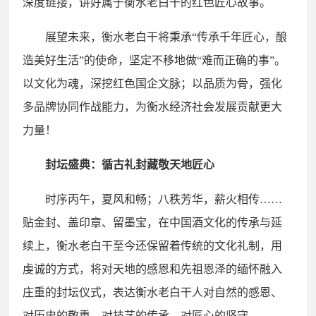
深度链接，讲好属于衡水老白干的红色匠心故事。
展望未来，衡水老白干将秉承
“传承千年匠心，酿
造美好生活”的使命，坚定不移地做“难而正确的事”。
以文化为魂，深挖红色国企文脉；以品质为骨，强化
多品牌协同作战能力，为衡水经济社会发展贡献更大
力量！
封坛盛典：循古礼封藏敬天地匠心
时序丙午，夏风和畅；八秩芳华，薪火相传
……
贴金封、盖印章、留墨宝，在中国酒文化的传承与延
续上，衡水老白干至今还保留着传统的文化礼制，用
虔诚的方式，将对天地的感恩和先祖恩泽的缅怀融入
庄重的封坛仪式，表达衡水老白干人对自然的感恩、
对历史的敬重、对技艺的传承、对匠心的坚守。