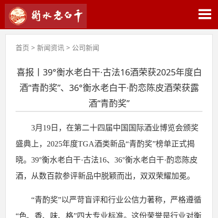
首页
>
新闻资讯
>
公司新闻
喜报丨39°衡水老白干·古法16酒荣获2025年度白
酒“青酌奖”、36°衡水老白干·酌恋陈皮酒荣获露
酒“青酌奖”
3
月
19
日，在第二十四届中国国际酒业博览会颁奖
盛典上，
2025
年度
TGA
酒类新品“青酌奖”榜单正式揭
晓。
39
°衡水老白干·古法
16
、
36
°衡水老白干·酌恋陈皮
酒，从数百款参评新品中脱颖而出，双双荣耀加冕。
“青酌奖”以严苛盲评和行业公信力著称，严格遵循
“色、香、味、格”四大专业标准。这份荣誉是行业对衡