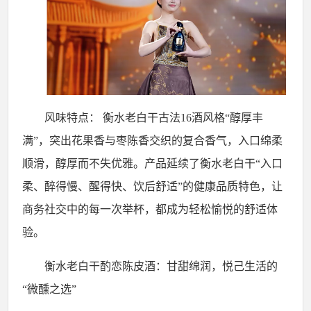
风味特点：
衡水老白干古法
16
酒风格“醇厚丰
满”，突出花果香与枣陈香交织的复合香气，入口绵柔
顺滑，醇厚而不失优雅。产品延续了衡水老白干“入口
柔、醉得慢、醒得快、饮后舒适”的健康品质特色，让
商务社交中的每一次举杯，都成为轻松愉悦的舒适体
验。
衡水老白干酌恋陈皮酒：甘甜绵润，悦己生活的
“微醺之选”