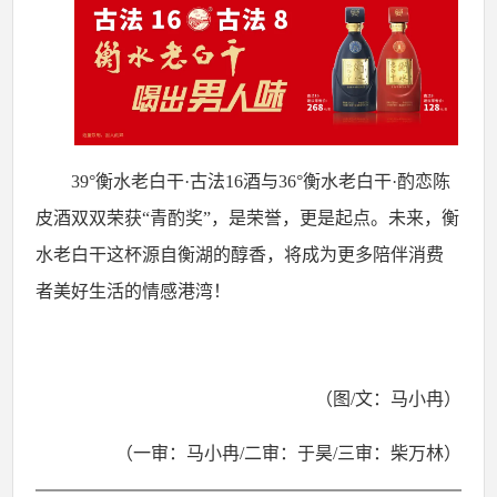
39
°衡水老白干·古法
16
酒与
36
°衡水老白干·酌恋陈
皮酒双双荣获“青酌奖”，是荣誉，更是起点。未来，衡
水老白干这杯源自衡湖的醇香，将成为更多陪伴消费
者美好生活的情感港湾！
（图
/
文：马小冉）
（一审：马小冉
/
二审：于昊
/
三审：柴万林）