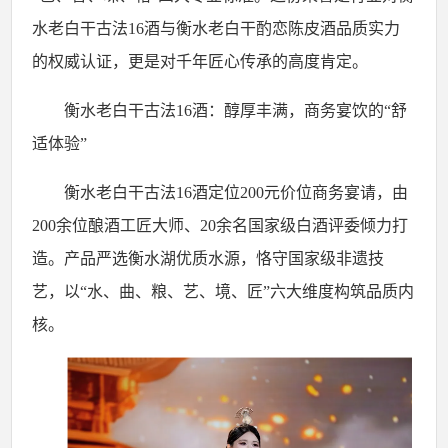
水老白干古法
16
酒与衡水老白干酌恋陈皮酒品质实力
的权威认证，更是对千年匠心传承的高度肯定。
衡水老白干古法
16
酒：醇厚丰满，商务宴饮的“舒
适体验”
衡水老白干古法
16
酒定位
200
元价位商务宴请，由
200
余位酿酒工匠大师、
20
余名国家级白酒评委倾力打
造。产品严选衡水湖优质水源，恪守国家级非遗技
艺，以“水、曲、粮、艺、境、匠”六大维度构筑品质内
核。