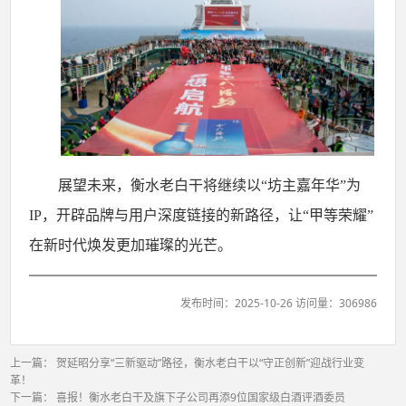
展望未来，衡水老白干将继续以
“坊主嘉年华”为
IP，开辟品牌与用户深度链接的新路径，让“甲等荣耀”
在新时代焕发更加璀璨的光芒。
发布时间：2025-10-26 访问量：306986
上一篇：
贺延昭分享“三新驱动”路径，衡水老白干以“守正创新”迎战行业变
革！
下一篇：
喜报！衡水老白干及旗下子公司再添9位国家级白酒评酒委员