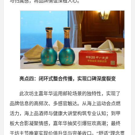
与归属感，将品牌情谊深植人心。
亮点四：闭环式整合传播，实现口碑深度裂变
此次坊主嘉年华运用邮轮场景的独特性，实现了
品牌信息的高频次、多感官触达。从海上运动会点燃
活力，海上品酒师与健康大讲堂构筑专业认知；到甲
板大合影凝聚情感，嘉年华抽奖引爆狂欢高潮；最终
于坊主节晚宴实现价值升华与完美收口。
“舒适”理念贯